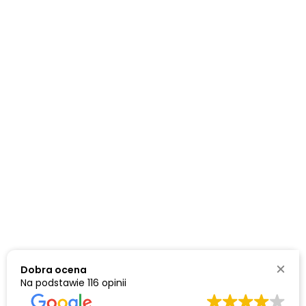
Dane kontakowe Zieleń
ul. Grunwaldzka 24 83-000 Pruszcz Gdański
58 341 20 71
58 773 01 01
– Pn-Pt: 8.00 – 16.00
biuro@zielenpruszcz.pl
Rekomendacje portali
Dobra ocena
Na podstawie
116 opinii